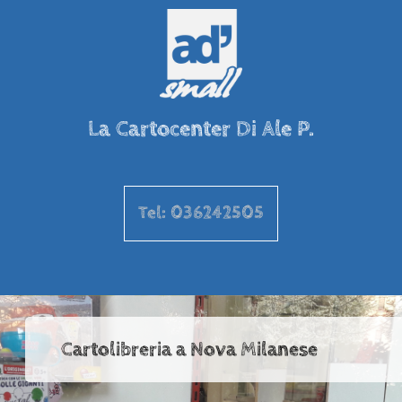
La Cartocenter Di Ale P.
Tel: 036242505
Cartolibreria a Nova Milanese